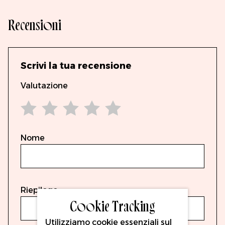
Recensioni
Scrivi la tua recensione
Valutazione
1 star
2 stars
3 stars
4 stars
5 stars
Nome
Riepilogo
Cookie Tracking
Utilizziamo cookie essenziali sul