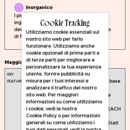
Inorganico
I pigmenti inorganici sono formulati con
Cookie Tracking
ingredienti prevalentemente inorganici,
derivati da minerali naturali come l'ossido
Utilizziamo cookie essenziali sul
di ferro.
nostro sito web per farlo
funzionare. Utilizziamo anche
cookie opzionali di prime parti e
di terze parti per migliorare e
Maggiori Informazioni
personalizzare la tua esperienza
utente, fornire pubblicità su
Caratteristiche
Volume: 15 ml
misura per i tuoi interessi e
principali:
Formulazione a base
analizzare il traffico del nostro
acqua
sito web. Per maggiori
Completamente
informazioni su come utilizziamo
conforme al
i cookie, vedi la nostra
regolamento REACH
Cookie Policy
o per informazioni
UE
generali su come utilizziamo i
Prodotto negli Stati
tuoi dati personali, vedi la nostra
Uniti