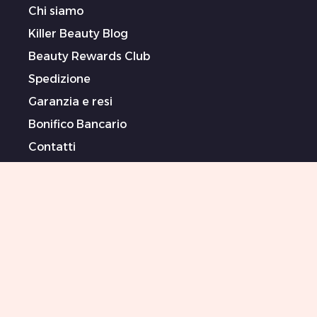
Chi siamo
Killer Beauty Blog
Beauty Rewards Club
Spedizione
Garanzia e resi
Bonifico Bancario
Contatti
Termini (In Inglese)
Informativa sulla privacy (In Inglese)
Dichiarazione sulla schiavitù moderna (In
Inglese)
Artiste/i sponsorizzate/i
Sitemap
0044-151-702-2927