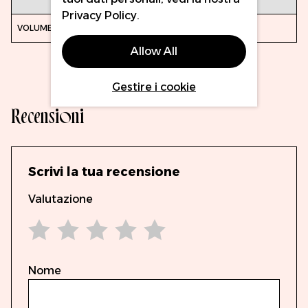
Privacy Policy
.
15ml
Allow All
Gestire i cookie
Recensioni
Scrivi la tua recensione
Valutazione
1 star
2 stars
3 stars
4 stars
5 stars
Nome