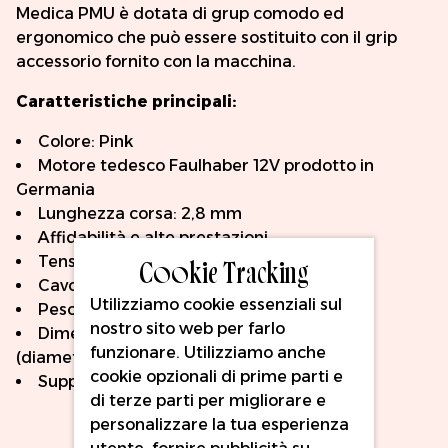
Medica PMU è dotata di grup comodo ed
ergonomico che può essere sostituito con il grip
accessorio fornito con la macchina.
Caratteristiche principali:
Colore: Pink
Motore tedesco Faulhaber 12V prodotto in
Germania
Lunghezza corsa: 2,8 mm
Affidabilità e alte prestazioni
Cookie Tracking
Tensione di esercizio consigliata: 6-12 V
Cavo RCA non incluso
Utilizziamo cookie essenziali sul
Peso: 70 g
nostro sito web per farlo
Dimensioni: 90 mm (lunghezza) x 21 mm
funzionare. Utilizziamo anche
(diametro)
cookie opzionali di prime parti e
Supporta le cartucce PMU universali
di terze parti per migliorare e
personalizzare la tua esperienza