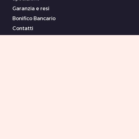
Garanzia e resi
Bonifico Bancario
Contatti
Termini (In Inglese)
Informativa sulla privacy (In Inglese)
Dichiarazione sulla schiavitù moderna (In
Inglese)
Artiste/i sponsorizzate/i
Sitemap
0044-151-702-2927
Aggiornamenti Killer Beauty
Your email
Iscriviti