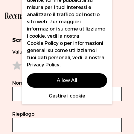
utente, fornire pubblicità su
misura per i tuoi interessi e
Recensioni
analizzare il traffico del nostro
sito web. Per maggiori
informazioni su come utilizziamo
i cookie, vedi la nostra
Scrivi la tua recensione
Cookie Policy
o per informazioni
generali su come utilizziamo i
Valutazione
tuoi dati personali, vedi la nostra
Privacy Policy
.
1 star
2 stars
3 stars
4 stars
5 stars
Allow All
Nome
Gestire i cookie
Riepilogo