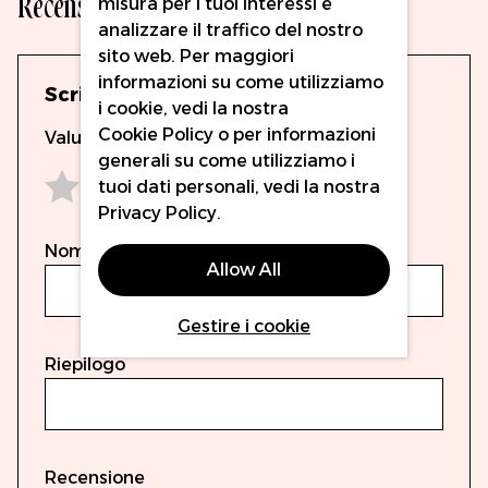
Recensioni
misura per i tuoi interessi e
analizzare il traffico del nostro
sito web. Per maggiori
informazioni su come utilizziamo
Scrivi la tua recensione
i cookie, vedi la nostra
Cookie Policy
o per informazioni
Valutazione
generali su come utilizziamo i
tuoi dati personali, vedi la nostra
Privacy Policy
.
1 star
2 stars
3 stars
4 stars
5 stars
Nome
Allow All
Gestire i cookie
Riepilogo
Recensione