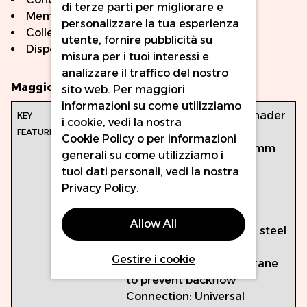
di terze parti per migliorare e
Membrana di sicurezza brevettata
personalizzare la tua esperienza
Collegamento universale
utente, fornire pubblicità su
Disponibili in confezione da 10 unità.
misura per i tuoi interessi e
analizzare il traffico del nostro
Maggiori Informazioni
sito web. Per maggiori
informazioni su come utilizziamo
Key
Configuration: Round Shader
i cookie, vedi la nostra
Features
(3RS and 5RS)
Cookie Policy
o per informazioni
Needle Diameter: 0.25 mm
generali su come utilizziamo i
(#8 Bugpin)
tuoi dati personali, vedi la nostra
Taper: Long Taper
Privacy Policy
.
6 mm
Needle Material: 304
Allow All
surgical-grade stainless steel
Safety Membrane: Full
Gestire i cookie
patented safety membrane
to prevent backflow
Connection: Universal