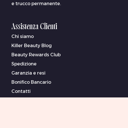
e trucco permanente.
Assistenza Clienti
Chi siamo
Killer Beauty Blog
Beauty Rewards Club
Spedizione
Garanzia e resi
Bonifico Bancario
Contatti
Termini (In Inglese)
Informativa sulla privacy (In Inglese)
Dichiarazione sulla schiavitù moderna (In
Inglese)