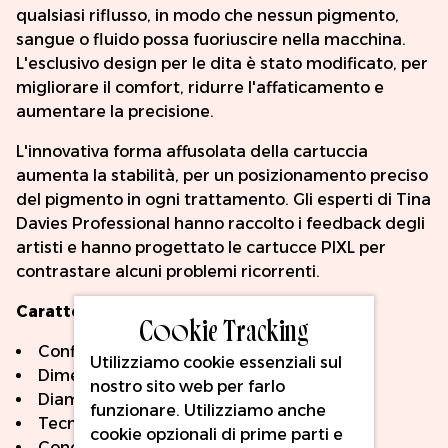
qualsiasi riflusso, in modo che nessun pigmento,
sangue o fluido possa fuoriuscire nella macchina.
L'esclusivo design per le dita è stato modificato, per
migliorare il comfort, ridurre l'affaticamento e
aumentare la precisione.
L'innovativa forma affusolata della cartuccia
aumenta la stabilità, per un posizionamento preciso
del pigmento in ogni trattamento. Gli esperti di Tina
Davies Professional hanno raccolto i feedback degli
artisti e hanno progettato le cartucce PIXL per
contrastare alcuni problemi ricorrenti.
Caratteristiche principali:
Cookie Tracking
Configurazione: Round Shader
Utilizziamo cookie essenziali sul
Dimensioni degli aghi: 3 e 5
nostro sito web per farlo
Diametri dell'ago: 0,25 mm
funzionare. Utilizziamo anche
Tecnologia NO-DRIP TIP
cookie opzionali di prime parti e
Cono lungo (6 mm)