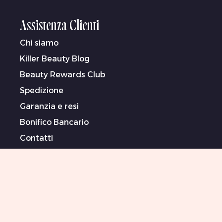
Assistenza Clienti
Chi siamo
Killer Beauty Blog
Beauty Rewards Club
Spedizione
Garanzia e resi
Bonifico Bancario
Contatti
Termini (In Inglese)
Informativa sulla privacy (In Inglese)
Dichiarazione sulla schiavitù moderna (In
Inglese)
Artiste/i sponsorizzate/i