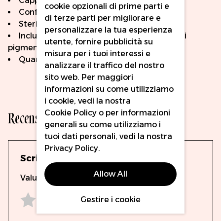
Cappuccio protettivo
cookie opzionali di prime parti e
Confezionate singolarmente
di terze parti per migliorare e
Sterilizzate EO
personalizzare la tua esperienza
Include un righello adesivo e un anello per i
utente, fornire pubblicità su
pigmenti.
misura per i tuoi interessi e
Quantità della confezione: 8 pezzi
analizzare il traffico del nostro
sito web. Per maggiori
informazioni su come utilizziamo
i cookie, vedi la nostra
Recensioni
Cookie Policy
o per informazioni
generali su come utilizziamo i
tuoi dati personali, vedi la nostra
Privacy Policy
.
Scrivi la tua recensione
Allow All
Valutazione
Gestire i cookie
1 star
2 stars
3 stars
4 stars
5 stars